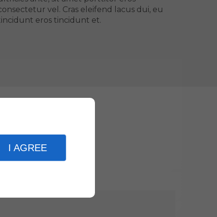
consectetur vel.
Cras eleifend lacus dui, eu
tincidunt eros tincidunt et.
I AGREE