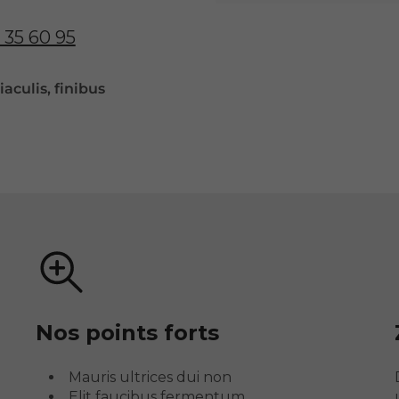
 35 60 95
aculis
, finibus
Nos points forts
Mauris ultrices dui non
Elit faucibus fermentum