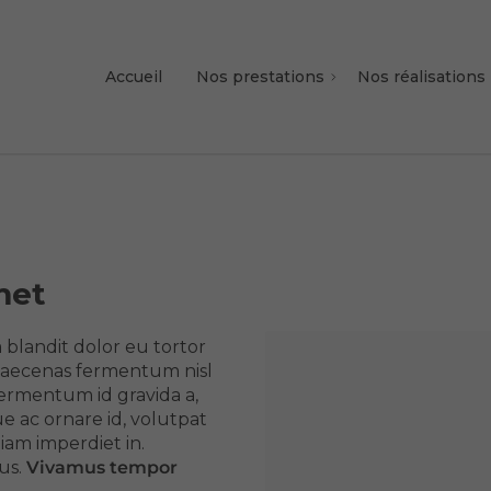
Accueil
Nos prestations
Nos réalisations
met
 blandit dolor eu tortor
ecenas fermentum nisl
fermentum id gravida a,
e ac ornare id, volutpat
diam imperdiet in.
us.
Vivamus tempor