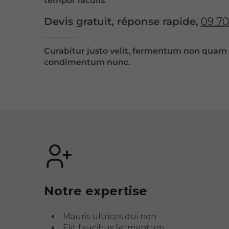
tempor iaculis
.
Devis gratuit, réponse rapide,
09 70
Curabitur justo velit,
fermentum non quam i
condimentum nunc.
Notre expertise
Mauris ultrices dui non
Elit
faucibus fermentum