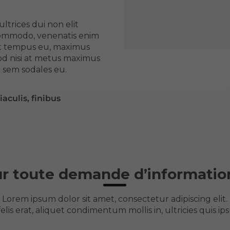
ultrices dui non elit
commodo, venenatis enim
 at tempus eu, maximus
od nisi at metus maximus
a sem sodales eu.
aculis
, finibus
r toute demande d’informatio
Lorem ipsum dolor sit amet, consectetur adipiscing elit.
felis erat, aliquet condimentum mollis in, ultricies quis ip