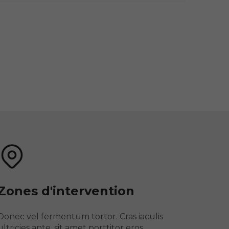
Zones d'intervention
Donec vel fermentum tortor. Cras iaculis
ultricies ante, sit amet porttitor eros