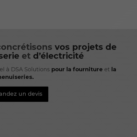
concrétisons
vos projets de
erie
et
d’électricité
el à DSA Solutions
pour la fourniture
et
la
enuiseries.
ndez un devis