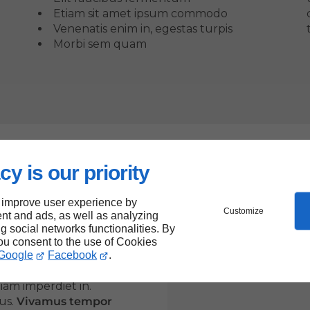
Etiam sit amet ipsum commodo
Venenatis enim in, egestas turpis
Morbi sem quam
cy is our priority
met
 improve user experience by
Customize
nt and ads, as well as analyzing
 blandit dolor eu tortor
ng social networks functionalities. By
ecenas fermentum nisl
you consent to the use of Cookies
Google
Facebook
.
fermentum id gravida a,
e ac ornare id, volutpat
diam imperdiet in.
us.
Vivamus tempor