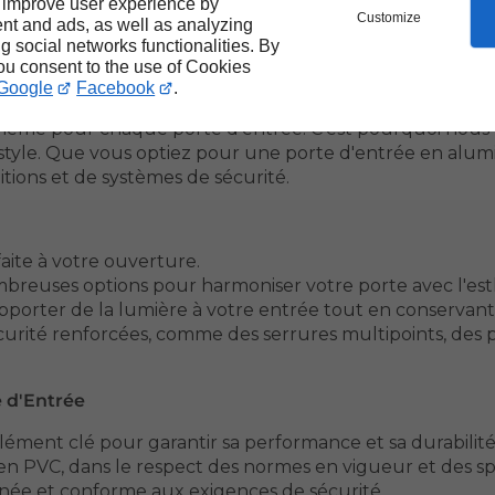
 improve user experience by
Customize
VC offre d’excellentes performances en termes d’isolati
nt and ads, as well as analyzing
ng social networks functionalities. By
you consent to the use of Cookies
onnalisé pour Votre Maison
Google
Facebook
.
e même pour chaque porte d'entrée. C’est pourquoi nous
e style. Que vous optiez pour une porte d'entrée en al
tions et de systèmes de sécurité.
aite à votre ouverture.
ombreuses options pour harmoniser votre porte avec l'es
pporter de la lumière à votre entrée tout en conservant 
curité renforcées, comme des serrures multipoints, des po
e d'Entrée
 élément clé pour garantir sa performance et sa durabilit
 en PVC, dans le respect des normes en vigueur et des s
ignée et conforme aux exigences de sécurité.