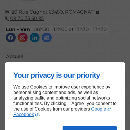
20 Rue Cugnot
63450,
ROMAGNAT
09 70 35 60 95
Lun - Ven :
08h30 - 12h00 et 13h30 - 17h30
Accueil
Contactez-nous
Your privacy is our priority
Mentions légales
Plan du site
We use Cookies to improve user experience by
personalising content and ads, as well as
analyzing traffic and optimizing social networks
functionalities. By clicking "I Agree" you consent to
the use of Cookies from our providers
Google
Haut de page
Facebook
.