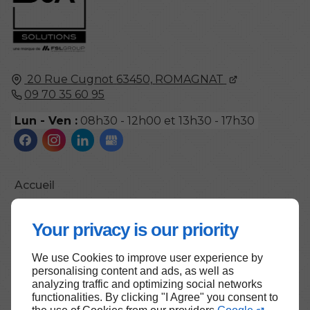
20 Rue Cugnot
63450,
ROMAGNAT
09 70 35 60 95
Lun - Ven :
08h30 - 12h00 et 13h30 - 17h30
Accueil
Contactez-nous
Your privacy is our priority
Mentions légales
Plan du site
We use Cookies to improve user experience by
personalising content and ads, as well as
analyzing traffic and optimizing social networks
functionalities. By clicking "I Agree" you consent to