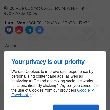
20 Rue Cugnot
63450,
ROMAGNAT
09 70 35 60 95
Lun - Ven :
08h30 - 12h00 et 13h30 - 17h30
Accueil
Contactez-nous
Your privacy is our priority
Mentions légales
Plan du site
We use Cookies to improve user experience by
personalising content and ads, as well as
analyzing traffic and optimizing social networks
functionalities. By clicking "I Agree" you consent to
the use of Cookies from our providers
Google
Haut de page
Facebook
.